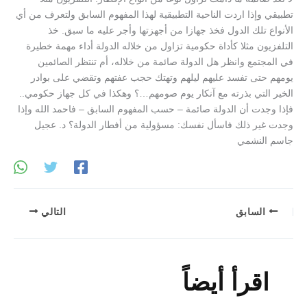
تطبيقي وإذا اردت الناحية التطبيقية لهذا المفهوم السابق ولتعرف من أي
الأنواع تلك الدول فخذ جهازا من أجهزتها وأجر عليه ما سبق. خذ
التلفزيون مثلا كأداة حكومية تزاول من خلاله الدولة أداء مهمة خطيرة
في المجتمع وانظر هل الدولة صائمة من خلاله، أم تنتظر الصائمين
يومهم حتى تفسد عليهم ليلهم وتهتك حجب عفتهم وتقضي على بوادر
الخير التي بذرته مع آنكار يوم صومهم…؟ وهكذا في كل جهاز حكومي..
فإذا وجدت أن الدولة صائمة – حسب المفهوم السابق – فاحمد الله وإذا
وجدت غير ذلك فاسأل نفسك: مسؤولية من أفطار الدولة؟ د. عجيل
جاسم النشمي
السابق
التالي
اقرأ أيضاً