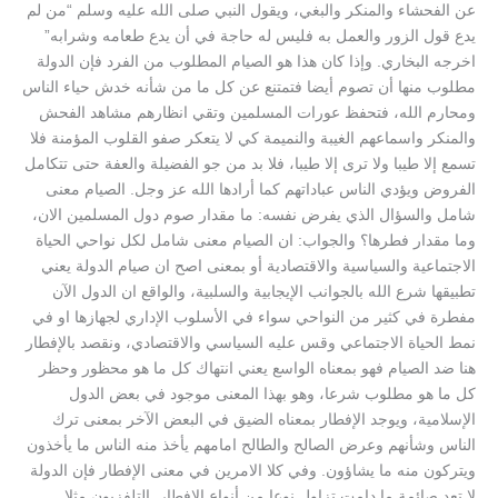
عن الفحشاء والمنكر والبغي، ويقول النبي صلى الله عليه وسلم “من لم
يدع قول الزور والعمل به فليس له حاجة في أن يدع طعامه وشرابه”
اخرجه البخاري. وإذا كان هذا هو الصيام المطلوب من الفرد فإن الدولة
مطلوب منها أن تصوم أيضا فتمتنع عن كل ما من شأنه خدش حياء الناس
ومحارم الله، فتحفظ عورات المسلمين وتقي انظارهم مشاهد الفحش
والمنكر واسماعهم الغيبة والنميمة كي لا يتعكر صفو القلوب المؤمنة فلا
تسمع إلا طيبا ولا ترى إلا طيبا، فلا بد من جو الفضيلة والعفة حتى تتكامل
الفروض ويؤدي الناس عباداتهم كما أرادها الله عز وجل. الصيام معنى
شامل والسؤال الذي يفرض نفسه: ما مقدار صوم دول المسلمين الان،
وما مقدار فطرها؟ والجواب: ان الصيام معنى شامل لكل نواحي الحياة
الاجتماعية والسياسية والاقتصادية أو بمعنى اصح ان صيام الدولة يعني
تطبيقها شرع الله بالجوانب الإيجابية والسلبية، والواقع ان الدول الآن
مفطرة في كثير من النواحي سواء في الأسلوب الإداري لجهازها او في
نمط الحياة الاجتماعي وقس عليه السياسي والاقتصادي، ونقصد بالإفطار
هنا ضد الصيام فهو بمعناه الواسع يعني انتهاك كل ما هو محظور وحظر
كل ما هو مطلوب شرعا، وهو بهذا المعنى موجود في بعض الدول
الإسلامية، ويوجد الإفطار بمعناه الضيق في البعض الآخر بمعنى ترك
الناس وشأنهم وعرض الصالح والطالح امامهم يأخذ منه الناس ما يأخذون
ويتركون منه ما يشاؤون. وفي كلا الامرين في معنى الإفطار فإن الدولة
لا تعد صائمة ما دامت تزاول نوعا من أنواع الإفطار. التلفزيون مثلا