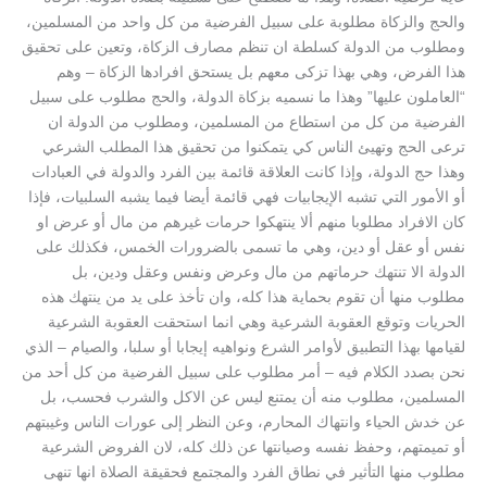
والحج والزكاة مطلوبة على سبيل الفرضية من كل واحد من المسلمين،
ومطلوب من الدولة كسلطة ان تنظم مصارف الزكاة، وتعين على تحقيق
هذا الفرض، وهي بهذا تزكى معهم بل يستحق افرادها الزكاة – وهم
“العاملون عليها” وهذا ما نسميه بزكاة الدولة، والحج مطلوب على سبيل
الفرضية من كل من استطاع من المسلمين، ومطلوب من الدولة ان
ترعى الحج وتهيئ الناس كي يتمكنوا من تحقيق هذا المطلب الشرعي
وهذا حج الدولة، وإذا كانت العلاقة قائمة بين الفرد والدولة في العبادات
أو الأمور التي تشبه الإيجابيات فهي قائمة أيضا فيما يشبه السلبيات، فإذا
كان الافراد مطلوبا منهم ألا ينتهكوا حرمات غيرهم من مال أو عرض او
نفس أو عقل أو دين، وهي ما تسمى بالضرورات الخمس، فكذلك على
الدولة الا تنتهك حرماتهم من مال وعرض ونفس وعقل ودين، بل
مطلوب منها أن تقوم بحماية هذا كله، وان تأخذ على يد من ينتهك هذه
الحريات وتوقع العقوبة الشرعية وهي انما استحقت العقوبة الشرعية
لقيامها بهذا التطبيق لأوامر الشرع ونواهيه إيجابا أو سلبا، والصيام – الذي
نحن بصدد الكلام فيه – أمر مطلوب على سبيل الفرضية من كل أحد من
المسلمين، مطلوب منه أن يمتنع ليس عن الاكل والشرب فحسب، بل
عن خدش الحياء وانتهاك المحارم، وعن النظر إلى عورات الناس وغيبتهم
أو تميمتهم، وحفظ نفسه وصيانتها عن ذلك كله، لان الفروض الشرعية
مطلوب منها التأثير في نطاق الفرد والمجتمع فحقيقة الصلاة انها تنهى